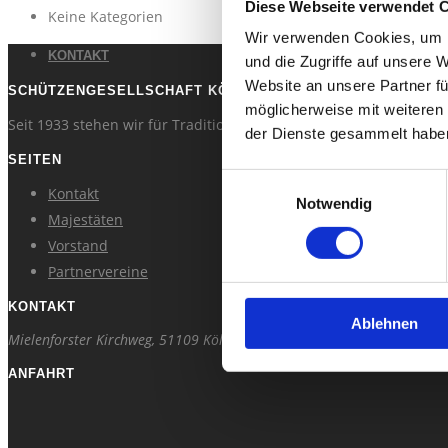
Diese Webseite verwendet 
Keine Kategorien
Wir verwenden Cookies, um I
KONTAKT
und die Zugriffe auf unsere 
Website an unsere Partner fü
SCHÜTZENGESELLSCHAFT KÖLN MERHEIM 1933 E.V.
möglicherweise mit weiteren
Seit 1933 stehen wir für Tradition, Gemeinschaft und den faszin
der Dienste gesammelt habe
SEITEN
Einwilligungsauswahl
Kontakt
Notwendig
Majestäten
Vorstand
Partnervereine
KONTAKT
Ablehnen
Mielenforster Kirchweg, 51109 Köln
E-Mail:
info@schuetzen-merheim.
ANFAHRT