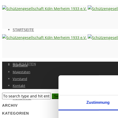
STARTSEITE
MAJESTÄTEN
Startseite
Majestäten
Vorstand
Kontakt
VORSTAND
Zustimmung
ARCHIV
KATEGORIEN