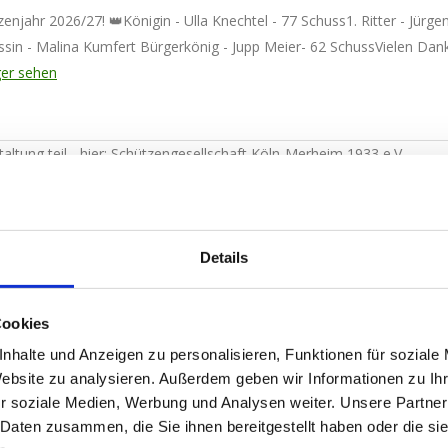
zenjahr 2026/27! 👑
Königin - Ulla Knechtel - 77 Schuss
1. Ritter - Jürg
ssin - Malina Kumfert
Bürgerkönig - Jupp Meier- 62 Schuss
Vielen Dank
er sehen
altung teil - hier: Schützengesellschaft Köln-Merheim 1933 e.V.
 ab 15:00 Uhr herzlich ein zu unserem diesjährigen Schützenfest mi
Details
r-Party mit DJ Ingo.
...
Mehr sehen
Weniger sehen
Cookies
ellschaft Köln-Merheim 1933 e.V.
nhalte und Anzeigen zu personalisieren, Funktionen für soziale
Website zu analysieren. Außerdem geben wir Informationen zu I
r soziale Medien, Werbung und Analysen weiter. Unsere Partner
 Daten zusammen, die Sie ihnen bereitgestellt haben oder die s