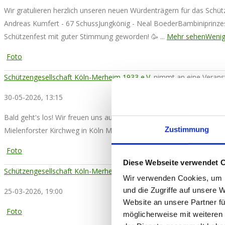
Wir gratulieren herzlich unseren neuen Würdenträgern für das Schüt
Andreas Kumfert - 67 Schuss
Jungkönig - Neal Boeder
Bambiniprinze
Schützenfest mit guter Stimmung geworden! 🥳
...
Mehr sehen
Wenig
Foto
Schützengesellschaft Köln-Merheim 1933 e.V.
nimmt an eine Veranst
30-05-2026, 13:15
Bald geht's los! Wir freuen uns auf euren Besuch! 🥳
Wir laden heute
Zustimmung
Mielenforster Kirchweg in Köln Merheim. Ab 18:00 Uhr folgt die Afte
Foto
Diese Webseite verwendet 
Schützengesellschaft Köln-Merheim 1933 e.V.
ist hier: Schützenges
Wir verwenden Cookies, um I
und die Zugriffe auf unsere 
25-03-2026, 19:00
Website an unsere Partner fü
Foto
möglicherweise mit weiteren