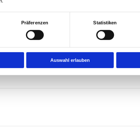
n.
Präferenzen
Statistiken
it anschließendem Herbstfest am Samstag, den 25.10.2025, ab 15 Uhr 
ellschaft Köln-Merheim 1933 e.V.
Auswahl erlauben