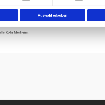
Auswahl erlauben
lle
Broichstr., Köln Merheim
.
elle
Köln Merheim
.