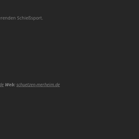
ierenden Schießsport.
de
Web:
schuetzen-merheim.de