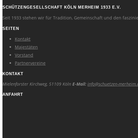
SCHÜTZENGESELLSCHAFT KÖLN MERHEIM 1933 E.V.
Seit 1933 stehen wir für Tradition, Gemeinschaft und den faszin
SEITEN
Kontakt
Majestäten
Vorstand
Partnervereine
KONTAKT
Mielenforster Kirchweg, 51109 Köln
E-Mail:
info@schuetzen-merheim.
ANFAHRT