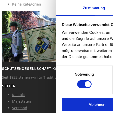
Keine Kategorien
Zustimmung
KONTAKT
Diese Webseite verwendet 
Wir verwenden Cookies, um I
und die Zugriffe auf unsere 
Website an unsere Partner fü
möglicherweise mit weiteren
der Dienste gesammelt habe
Einwilligungsauswahl
SCHÜTZENGESELLSCHAFT KÖLN MERHEIM 1933 E.V.
Notwendig
Seit 1933 stehen wir für Tradition, Gemeinschaft und den faszin
SEITEN
Kontakt
Majestäten
Ablehnen
Vorstand